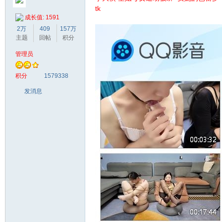
tk
成长值: 1591
2万
409
157万
主题
回帖
积分
管理员
梦
积分
1579338
发消息
阁