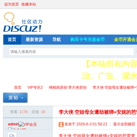
设为首页
收藏本站
首页
最新资源
导航
购买卡号充值金币
金币开通会
【本站所有内
治、广告、灌水
请加QQ349626
首页
VIP专区2
绳精病原创 李大侠原创
李大侠 空姐母女遭劫被绑+安
存
李大侠 空姐母女遭劫被绑+安妮的芭
查看:
1176
|
回复:
18
绳
»
›
›
›
admin
发表于 2026-6-3 01:58:22
|
显示全部楼层
李大侠 空姐母女遭劫被绑+安妮的芭蕾梦