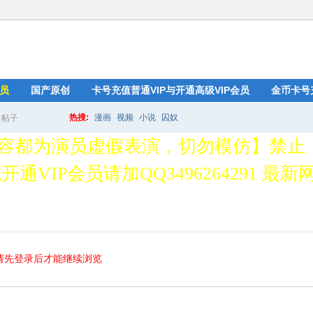
员
国产原创
卡号充值普通VIP与开通高级VIP会员
金币卡号
热搜:
漫画
视频
小说
囚奴
帖子
搜
容都为演员虚假表演，切勿模仿】禁止
通VIP会员请加QQ3496264291 最新网址
索
请先登录后才能继续浏览