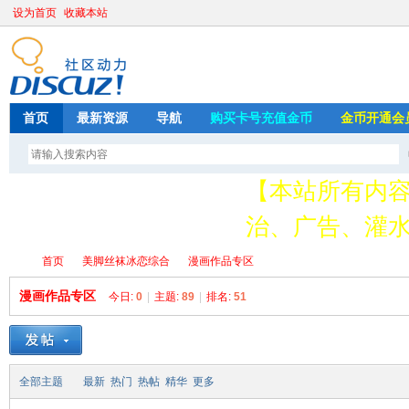
设为首页
收藏本站
首页
最新资源
导航
购买卡号充值金币
金币开通会
【本站所有内
治、广告、灌水
请加QQ349626
首页
美脚丝袜冰恋综合
漫画作品专区
存
漫画作品专区
今日:
0
|
主题:
89
|
排名:
51
绳
»
›
›
全部主题
最新
热门
热帖
精华
更多