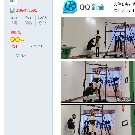
成长值: 1591
2万
409
157万
主题
回帖
积分
管理员
梦
积分
1579271
发消息
阁