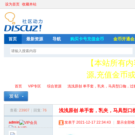
设为首页
收藏本站
首页
最新资源
导航
购买卡号充值金币
金币开通会
【本站所有内
源,充值金币或开
存
首页
VIP专区
综合资源
浅浅原创 单手套，乳夹，马具型口枷，过膝长
浅浅原创 单手套，乳夹，马具型口
查看:
23907
|
回复:
76
绳
»
›
›
›
admin
发表于 2021-12-17 22:34:43
|
显示全部楼