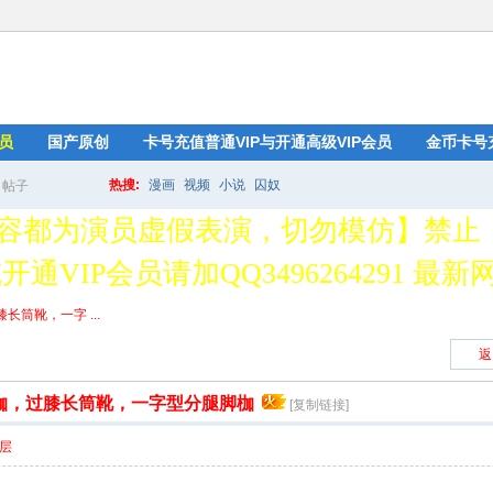
员
国产原创
卡号充值普通VIP与开通高级VIP会员
金币卡号
热搜:
漫画
视频
小说
囚奴
帖子
搜
容都为演员虚假表演，切勿模仿】禁止
通VIP会员请加QQ3496264291 最新网址
索
筒靴，一字 ...
返
枷，过膝长筒靴，一字型分腿脚枷
[复制链接]
层