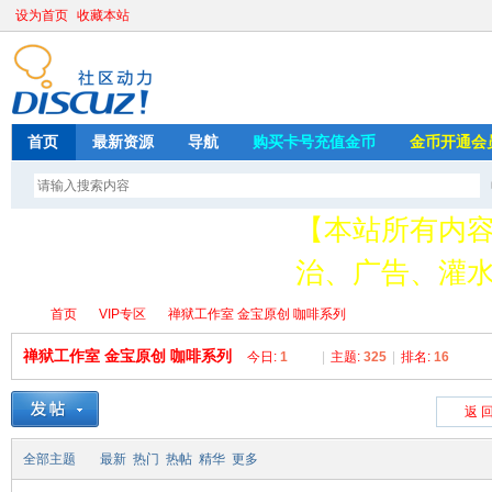
设为首页
收藏本站
首页
最新资源
导航
购买卡号充值金币
金币开通会
【本站所有内
治、广告、灌水
请加QQ349626
首页
VIP专区
禅狱工作室 金宝原创 咖啡系列
存
禅狱工作室 金宝原创 咖啡系列
今日:
1
|
主题:
325
|
排名:
16
绳
»
›
›
返 
全部主题
最新
热门
热帖
精华
更多