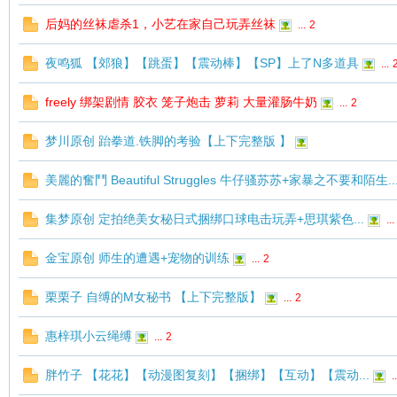
后妈的丝袜虐杀1，小艺在家自己玩弄丝袜
...
2
夜鸣狐 【郊狼】【跳蛋】【震动棒】【SP】上了N多道具
...
freely 绑架剧情 胶衣 笼子炮击 萝莉 大量灌肠牛奶
...
2
梦川原创 跆拳道.铁脚的考验【上下完整版 】
美麗的奮鬥 Beautiful Struggles 牛仔骚苏苏+家暴之不要和陌生..
集梦原创 定拍绝美女秘日式捆绑口球电击玩弄+思琪紫色...
...
金宝原创 师生的遭遇+宠物的训练
...
2
栗栗子 自缚的M女秘书 【上下完整版】
...
2
惠梓琪小云绳缚
...
2
胖竹子 【花花】【动漫图复刻】【捆绑】【互动】【震动...
..