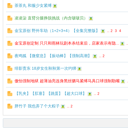
茶茶丸 和服少女紧缚
凌凌柒 直臂分腿挣脱挑战（内含啵啵贝）
金宝原创 野外车劫（1+2+3+4）【全集完整版】
...
2
3
4
金宝原创定制 只只和雨林玩剧本杀结束后，店家表示有隐...
..
夜鸣狐 【微窒息】【振动棒】【强制高潮】
...
2
绯影责东 18岁女生秋秋第一次约绑
傲怡强制地狱 超薄油亮连身黑丝驷马紧缚马具口球强制勒嘴
.
【乳夹】【肛塞】【跳蛋】【超大口球】
...
2
胖竹子 我也弄了个大粽子
...
2