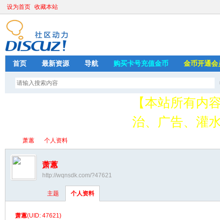
设为首页
收藏本站
首页
最新资源
导航
购买卡号充值金币
金币开通会
【本站所有内
治、广告、灌水
请加QQ349626
萧蕙
个人资料
存
萧蕙
http://wqnsdk.com/?47621
绳
›
›
主题
个人资料
萧蕙
(UID: 47621)