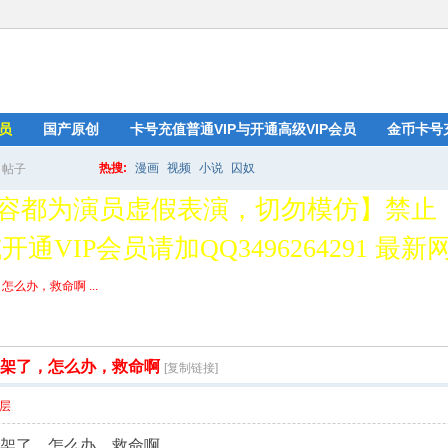
员
国产原创
卡号充值普通VIP与开通高级VIP会员
金币卡号
热搜:
漫画
视频
小说
囚奴
帖子
搜
容都为演员虚假表演，切勿模仿】禁止
通VIP会员请加QQ3496264291 最新网址
索
么办，救命啊 ...
绑架了，怎么办，救命啊
[复制链接]
层
绑架了，怎么办，救命啊