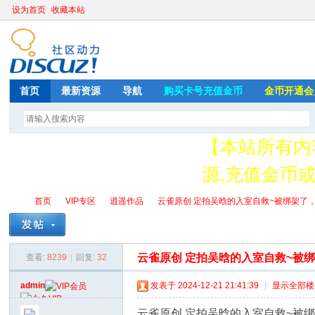
设为首页
收藏本站
首页
最新资源
导航
购买卡号充值金币
金币开通会
【本站所有内
源,充值金币或开
存
首页
VIP专区
逍遥作品
云雀原创 定拍吴晗的入室自救~被绑架了，怎
云雀原创 定拍吴晗的入室自救~被
查看:
8239
|
回复:
32
绳
»
›
›
›
admin
发表于 2024-12-21 21:41:39
|
显示全部楼
云雀原创 定拍吴晗的入室自救~被