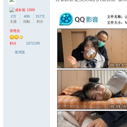
成长值: 1589
2万
409
157万
主题
回帖
积分
管理员
梦
积分
1572195
发消息
阁