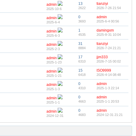
13
tianziyi
admin
2622
2026-7-26 21:54
2025-10-6
0
admin
admin
3693
2025-6-4 00:56
2025-6-4
1
damingxm
admin
4535
2025-8-31 10:04
2025-6-3
31
tianziyi
admin
8884
2026-7-24 21:21
2025-2-3
17
jjm333
admin
6310
2026-7-15 00:02
2025-1-23
15
ISO9999
admin
6418
2026-4-14 08:48
2025-1-21
0
admin
admin
4310
2025-1-3 22:14
2025-1-3
0
admin
admin
4663
2025-1-1 20:53
2025-1-1
0
admin
admin
4683
2024-12-31 21:21
2024-12-31