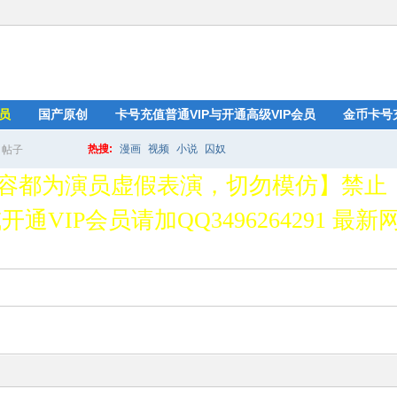
员
国产原创
卡号充值普通VIP与开通高级VIP会员
金币卡号
热搜:
漫画
视频
小说
囚奴
帖子
搜
容都为演员虚假表演，切勿模仿】禁止
通VIP会员请加QQ3496264291 最新网址
索