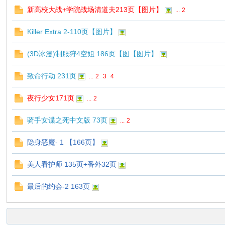
新高校大战+学院战场清道夫213页【图片】
...
2
Killer Extra 2-110页【图片】
(3D冰漫)制服狩4空姐 186页【图【图片】
致命行动 231页
...
2
3
4
夜行少女171页
...
2
骑手女谍之死中文版 73页
...
2
隐身恶魔- 1 【166页】
美人看护师 135页+番外32页
最后的约会-2 163页