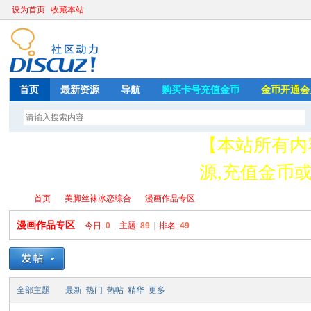
设为首页
收藏本站
首页
最新资源
导航
购买卡号充值金币
金币开通会
【本站所有内
源,充值金币或开
存
首页
美脚丝袜冰恋综合
漫画作品专区
漫画作品专区
今日:
0
|
主题:
89
|
排名:
49
绳
»
›
›
全部主题
最新
热门
热帖
精华
更多