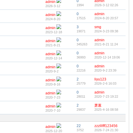
0
admin
admin
1994
2026-3-12 02:26
2026-3-12
0
admin
admin
17515
2024-8-20 20:57
2024-8-20
3
smg
admin
19071
2024-3-23 09:38
2023-12-18
0
admin
admin
345263
2021-8-21 11:24
2021-8-21
0
admin
admin
36993
2020-12-14 19:06
2020-12-14
0
admin
admin
22216
2020-9-2 23:39
2020-9-2
2
liyu123
admin
25779
2026-2-6 16:03
2020-8-16
0
admin
admin
28011
2020-7-23 19:22
2020-7-23
2
萧蕙
admin
29837
2025-4-16 08:58
2020-7-10
22
zzzlllfff123456
admin
3752
2026-7-24 21:30
2025-12-20