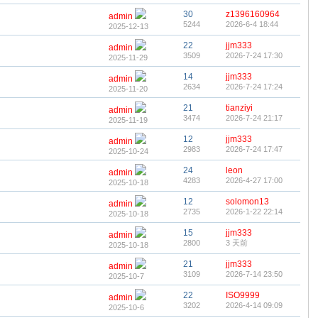
30
z1396160964
admin
5244
2026-6-4 18:44
2025-12-13
22
jjm333
admin
3509
2026-7-24 17:30
2025-11-29
14
jjm333
admin
2634
2026-7-24 17:24
2025-11-20
21
tianziyi
admin
3474
2026-7-24 21:17
2025-11-19
12
jjm333
admin
2983
2026-7-24 17:47
2025-10-24
24
leon
admin
4283
2026-4-27 17:00
2025-10-18
12
solomon13
admin
2735
2026-1-22 22:14
2025-10-18
15
jjm333
admin
2800
3 天前
2025-10-18
21
jjm333
admin
3109
2026-7-14 23:50
2025-10-7
22
ISO9999
admin
3202
2026-4-14 09:09
2025-10-6