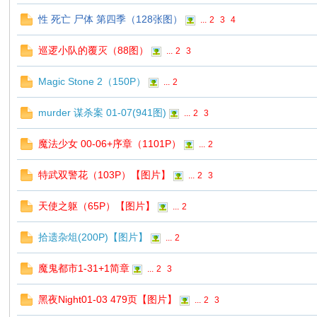
性 死亡 尸体 第四季（128张图）
...
2
3
4
巡逻小队的覆灭（88图）
...
2
3
Magic Stone 2（150P）
...
2
murder 谋杀案 01-07(941图)
...
2
3
魔法少女 00-06+序章（1101P）
...
2
特武双警花（103P）【图片】
...
2
3
天使之躯（65P）【图片】
...
2
拾遗杂俎(200P)【图片】
...
2
魔鬼都市1-31+1简章
...
2
3
黑夜Night01-03 479页【图片】
...
2
3