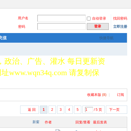
用户名
自动登录
找回密码
登录
密码
立即注册
充值
快捷导航
，政治、广告、灌水 每日更新资
www.wqn34q.com 请复制保
收藏本版
(
8
)
|
订阅
返 回
1
2
3
4
5
/ 5 页
下一页
新窗
作者
回复/查看
最后发表