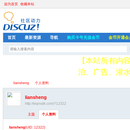
设为首页
收藏本站
首页
最新资源
导航
购买卡号充值金币
金币开通会
【本站所有内
治、广告、灌水
请加QQ349626
liansheng
个人资料
存
liansheng
http://wqnsdk.com/?12322
绳
›
›
主题
个人资料
liansheng
(UID: 12322)