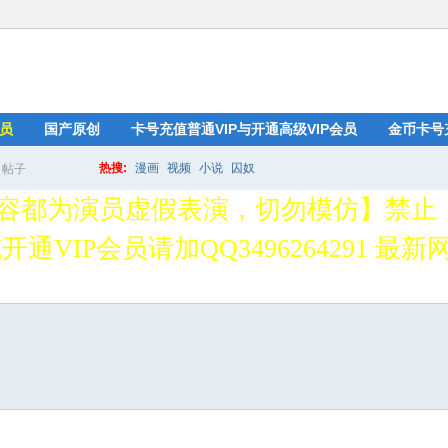
员
国产原创
卡号充值普通VIP与开通高级VIP会员
金币卡号
热搜:
漫画
视频
小说
囚奴
帖子
搜
容都为演员虚假表演，切勿模仿】禁止
通VIP会员请加QQ3496264291 最新网址
索