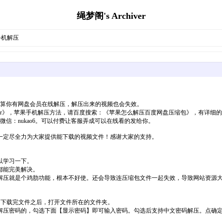
绳梦阁's Archiver
手机解压
就算你有网盘会员在线解压，解压出来的视频也会失效。
hiver》，苹果手机解压方法，请百度搜索：《苹果怎么解压百度网盘压缩包》，有详细
，微信：nukao6。可以付费让客服弄成可以在线看的发给你。
一定尽全力为大家提供能下载的视频文件！感谢大家的支持。
以学习一下。
都能完美解决。
解压就是个鸡肋功能，根本不好使。还会导致连压缩包文件一起失效，导致网站资源
单。下载完文件之后，打开文件所在的文件夹。
解压密码的，勾选下面【显示密码】即可输入密码。勾选后支持中文密码解压。点确