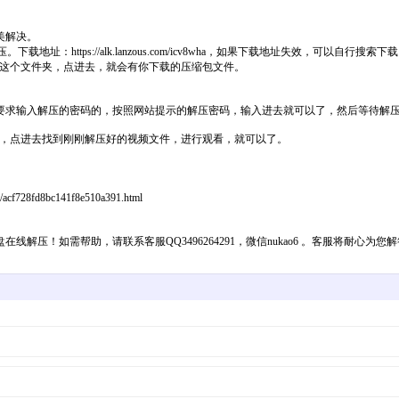
美解决。
载地址：https://alk.lanzous.com/icv8wha，如果下载地址失效，可以自行
后找到这个文件夹，点进去，就会有你下载的压缩包文件。
要求输入解压的密码的，按照网站提示的解压密码，输入进去就可以了，然后等待解
文件夹，点进去找到刚刚解压好的视频文件，进行观看，就可以了。
8fd8bc141f8e510a391.html
压！如需帮助，请联系客服QQ3496264291，微信nukao6 。客服将耐心为您