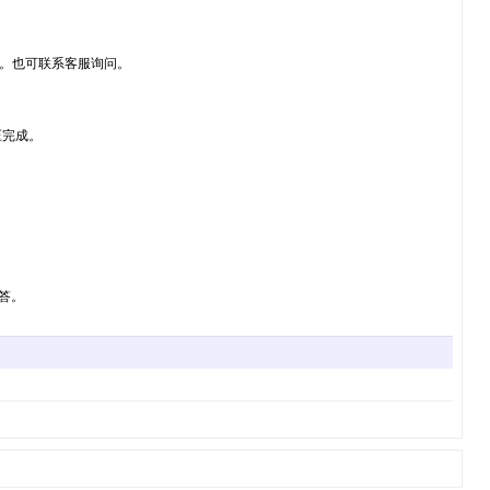
搜索下载。也可联系客服询问。
压完成。
解答。