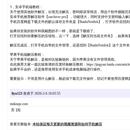
3，安卓手机端教程：
关于使用其他软件解压，出现无法解压，密码错误等情况，用这个软件都能完
安卓手机推荐解压软件【zarchiver pro】，功能强大，同时支持中文密码输入解压。下
手机百度网盘下载文件的默认保存文件夹是【BaiduNetdisk】，打开软件
如果你安装的软件和我截图的不一样，那就是下载错了。
打开后找到你要解压的压缩包，点一下，选择【解压到当前文件夹】，如果有
解压完成后，打开手机自带的文件管理，还是找到【BaiduNetdisk】这个
苹果手机端解压教程：
关于苹果手机解压，是相对比较麻烦的，因为苹果没有文件管理系统。
在此推荐大家一篇比较靠谱的百度经验解压教程：https://jingyan.baidu.com/article/acf72
如果学不会的，还是推荐使用安卓手机或者电脑端进行操作。
重要提示：不管是用什么解压，都必须下载完文件操作，切记不要使用百度网盘在线解
liyu123
发表于 2026-2-6 16:03:55
mnknqn.com
页:
[1]
查看完整版本:
本站保证每天更新的视频资源和如何手机解压