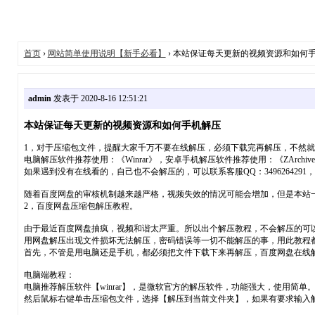
首页
›
网站简单使用说明【新手必看】
› 本站保证每天更新的视频资源和如何
admin
发表于 2020-8-16 12:51:21
本站保证每天更新的视频资源和如何手机解压
1，对于压缩包文件，提醒大家千万不要在线解压，必须下载完再解压，不然
电脑解压软件推荐使用：《Winrar》，安卓手机解压软件推荐使用：《ZArc
如果遇到没有在线看的，自己也不会解压的，可以联系客服QQ：3496264291
随着百度网盘的审核机制越来越严格，视频失效的情况可能会增加，但是本站
2，百度网盘压缩包解压教程。
由于最近百度网盘抽疯，视频和谐太严重。所以出个解压教程，不会解压的可
用网盘解压出现文件损坏无法解压，密码错误等一切不能解压的事，用此教程
首先，不管是用电脑还是手机，都必须把文件下载下来再解压，百度网盘在线
电脑端教程：
电脑推荐解压软件【winrar】，是微软官方的解压软件，功能强大，使用简
然后鼠标右键单击压缩包文件，选择【解压到当前文件夹】，如果有要求输入