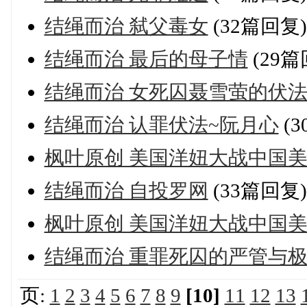
结绳而治 弑父毒女
(32篇回复)
结绳而治 最后的母子情
(29篇
结绳而治 女死囚聂雪萤的伏法
结绳而治 认罪伏法~阮月心
(3
枫叶原创 美国洋妞大战中国美
结绳而治 自投罗网
(33篇回复)
枫叶原创 美国洋妞大战中国
结绳而治 重罪死囚的严管与
页:
1
2
3
4
5
6
7
8
9
[10]
11
12
13