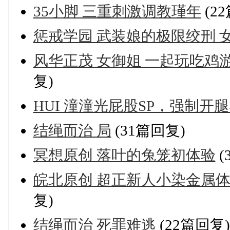
35小脚 三重刺激调教瑾年
(2
惩戒学园 武装娘的极限绞刑 女战士 
风华正茂 女御姐 一起玩吃鸡
复)
HUI 潼潼光屁股SP，强制
结绳而治 局
(31篇回复)
冥想原创 落叶的兔笼初体验
(
皖北原创 超正新人小染金属体
复)
结绳而治 死罪难逃
(22篇回复)