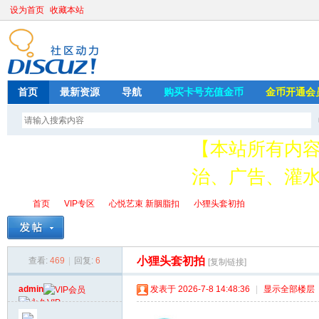
设为首页
收藏本站
首页
最新资源
导航
购买卡号充值金币
金币开通会
【本站所有内
治、广告、灌水
请加QQ349626
首页
VIP专区
心悦艺束 新胭脂扣
小狸头套初拍
存
小狸头套初拍
查看:
469
|
回复:
6
[复制链接]
绳
»
›
›
›
admin
发表于 2026-7-8 14:48:36
|
显示全部楼层