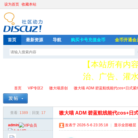
设为首页
收藏本站
首页
最新资源
导航
购买卡号充值金币
金币开通会
【本站所有内
治、广告、灌水
请加QQ349626
首页
VIP专区2
嗷大喵原创
嗷大喵 ADM 碧蓝航线能代cos+日式紧缚
存
嗷大喵 ADM 碧蓝航线能代cos+日式
查看:
1389
|
回复:
17
绳
»
›
›
›
admin
发表于 2026-5-6 23:35:18
|
显示全部楼层