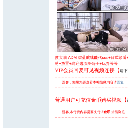
嗷大喵 ADM 碧蓝航线能代cos+日式紧
缚+放置+跪迎递项圈链子+玩弄等等
VIP会员回复可见视频连接【
请下
游客，如果您要查看本帖隐藏内容请
回复
普通用户可充值金币购买视频【
游客,本付费内容需要支付
3金币
才能浏览