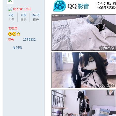
成长值: 1591
2万
409
157万
主题
回帖
积分
管理员
梦
积分
1579332
发消息
阁