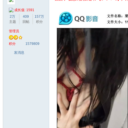
成长值: 1591
2万
409
157万
主题
回帖
积分
管理员
梦
积分
1579809
发消息
阁