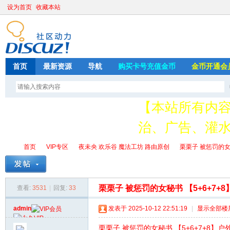
设为首页
收藏本站
首页
最新资源
导航
购买卡号充值金币
金币开通会
【本站所有内
治、广告、灌水
请加QQ349626
首页
VIP专区
夜未央 欢乐谷 魔法工坊 路由原创
栗栗子 被惩罚的女秘
存
栗栗子 被惩罚的女秘书 【5+6+7+8
查看:
3531
|
回复:
33
绳
»
›
›
›
admin
发表于 2025-10-12 22:51:19
|
显示全部楼
栗栗子 被惩罚的女秘书 【5+6+7+8