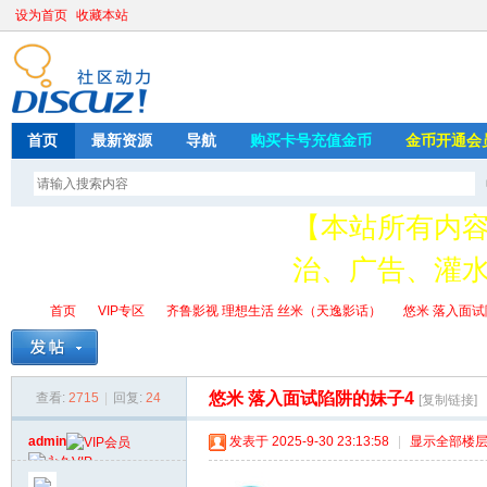
设为首页
收藏本站
首页
最新资源
导航
购买卡号充值金币
金币开通会
【本站所有内
治、广告、灌水
请加QQ349626
首页
VIP专区
齐鲁影视 理想生活 丝米（天逸影话）
悠米 落入面试
存
悠米 落入面试陷阱的妹子4
查看:
2715
|
回复:
24
[复制链接]
绳
»
›
›
›
admin
发表于 2025-9-30 23:13:58
|
显示全部楼