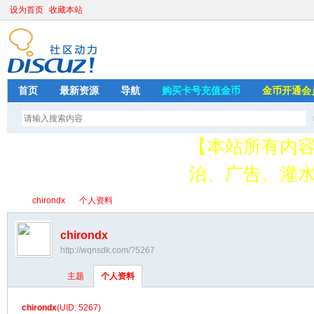
设为首页
收藏本站
首页
最新资源
导航
购买卡号充值金币
金币开通会
【本站所有内
治、广告、灌水
请加QQ349626
chirondx
个人资料
存
chirondx
http://wqnsdk.com/?5267
绳
›
›
主题
个人资料
chirondx
(UID: 5267)