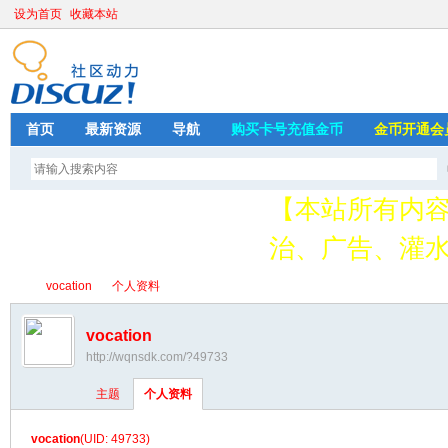
设为首页
收藏本站
首页
最新资源
导航
购买卡号充值金币
金币开通会
【本站所有内
治、广告、灌水
请加QQ349626
vocation
个人资料
存
vocation
http://wqnsdk.com/?49733
绳
›
›
主题
个人资料
vocation
(UID: 49733)