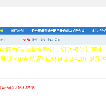
员
国产原创
卡号充值普通VIP与开通高级VIP会员
金币卡号
热搜:
漫画
视频
小说
囚奴
帖子
搜
容都为演员虚假表演，切勿模仿】禁止
通VIP会员请加QQ3496264291 最新网址
索
请先登录后才能继续浏览